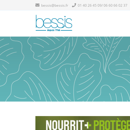
bessis@bessis.fr
01 40 26 45 09/ 06 60 66 02 37