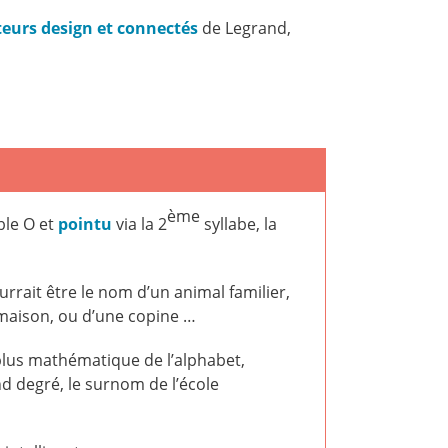
pteurs design et connectés
de Legrand,
ème
ble O et
pointu
via la 2
syllabe, la
rrait être le nom d’un animal familier,
 maison, ou d’une copine …
la plus mathématique de l’alphabet,
d degré, le surnom de l’école