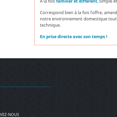
A la fois
familier et différent
, simple et
Correspond bien à la fois l’offre, amené
notre environnement domestique tout
technique.
En prise directe avec son temps !
IVEZ-NOUS