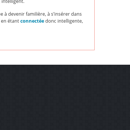
 intelligent.
e à devenir familière, à s’insérer dans
 en étant
c
onnectée
donc intelligente,