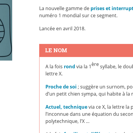
La nouvelle gamme de
prises et interru
numéro 1 mondial sur ce segment.
Lancée en avril 2018.
LE NOM
ère
A la fois
rond
via la 1
syllabe, le dou
lettre X.
Proche de soi
; suggère un surnom, pou
d’un petit chien sympa, qui habite à la
Actuel, technique
via ce X, la lettre 
l’inconnue dans une équation du secon
polytechnique, l’X …