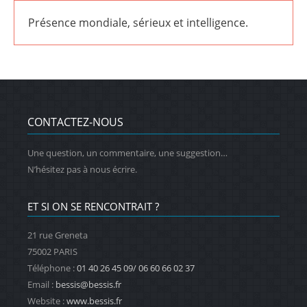
Présence mondiale, sérieux et intelligence.
CONTACTEZ-NOUS
Une question, un commentaire, une suggestion…
N’hésitez pas à nous écrire.
ET SI ON SE RENCONTRAIT ?
21 rue Greneta
75002 PARIS
Téléphone :
01 40 26 45 09/ 06 60 66 02 37
Email :
bessis@bessis.fr
Website :
www.bessis.fr