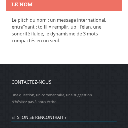
LE NOM
Le pitch du nom
: un message international,
entraînant : to fill= remplir, up : l’élan, une
sonorité fluide, le dynamisme de 3 mots
compactés en un seul.
CONTACTEZ-NOUS
Une question, un commentaire, une suggestion…
N’hésitez pas à nous écrire.
ET SI ON SE RENCONTRAIT ?