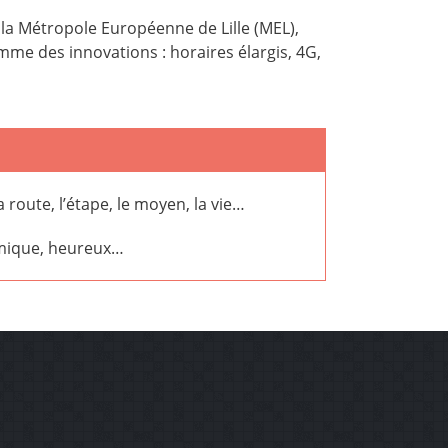
 la
M
étropole Européenne de Lille (MEL)
,
mme des innovations : horaires élargis, 4G,
a route, l’étape, le moyen, la vie…
namique, heureux…