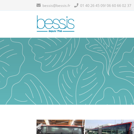
bessis@bessis.fr
01 40 26 45 09/ 06 60 66 02 37