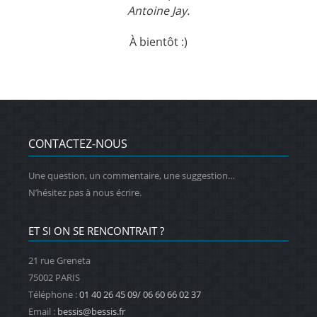
Antoine Jay.
À bientôt :)
CONTACTEZ-NOUS
Une question, un commentaire, une suggestion…
N’hésitez pas à nous écrire.
ET SI ON SE RENCONTRAIT ?
21 rue Greneta
75002 PARIS
Téléphone :
01 40 26 45 09/ 06 60 66 02 37
Email :
bessis@bessis.fr